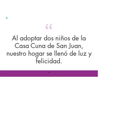
Al adoptar dos niños de la
Casa Cuna de San Juan,
nuestro hogar se llenó de luz y
felicidad.
--
Xio
mar
a
Da
mia
ni y
Bria
n