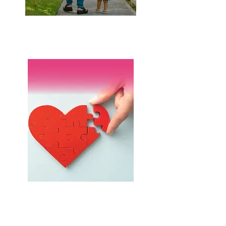
Adopción
Involúcrate